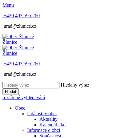
Menu
+420 493 595 260
urad@zlunice.cz
Žlunice
Žlunice
+420 493 595 260
urad@zlunice.cz
Hledaný výraz
Hledat
rozšířené vyhledávání
Obec
Události v obci
Aktuality
Kalendář akcí
Informace o obci
Současnost