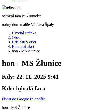
barokní fara ve Žlunicích
rodný dům malíře Václava Špály
Úvodní stránka
Obec
Události v obci
Kalendář akcí
hon - MS Žlunice
hon - MS Žlunice
Kdy:
22. 11. 2025 9:41
Kde:
bývalá fara
Přidat do Google kalendáře
hon - MS Žlunice