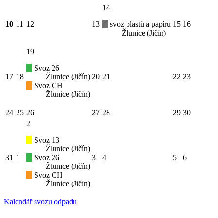
14
10
11
12
13
svoz plastů a papíru
15
16
Žlunice (Jičín)
19
Svoz 26
17
18
Žlunice (Jičín)
20
21
22
23
Svoz CH
Žlunice (Jičín)
24
25
26
27
28
29
30
2
Svoz 13
Žlunice (Jičín)
31
1
Svoz 26
3
4
5
6
Žlunice (Jičín)
Svoz CH
Žlunice (Jičín)
Kalendář svozu odpadu