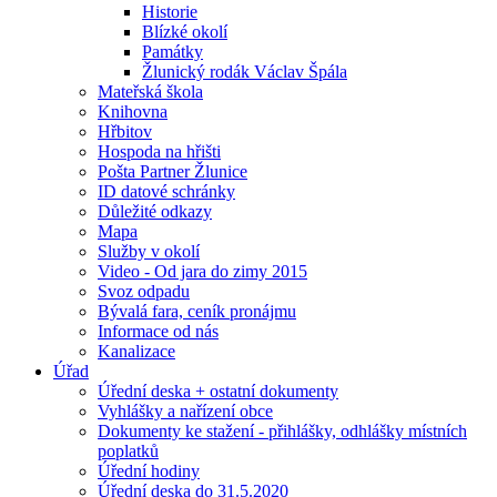
Historie
Blízké okolí
Památky
Žlunický rodák Václav Špála
Mateřská škola
Knihovna
Hřbitov
Hospoda na hřišti
Pošta Partner Žlunice
ID datové schránky
Důležité odkazy
Mapa
Služby v okolí
Video - Od jara do zimy 2015
Svoz odpadu
Bývalá fara, ceník pronájmu
Informace od nás
Kanalizace
Úřad
Úřední deska + ostatní dokumenty
Vyhlášky a nařízení obce
Dokumenty ke stažení - přihlášky, odhlášky místních
poplatků
Úřední hodiny
Úřední deska do 31.5.2020