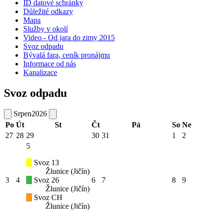
ID datové schránky
Důležité odkazy
Mapa
Služby v okolí
Video - Od jara do zimy 2015
Svoz odpadu
Bývalá fara, ceník pronájmu
Informace od nás
Kanalizace
Svoz odpadu
Srpen
2026
Po
Út
St
Čt
Pá
So
Ne
27
28
29
30
31
1
2
5
Svoz 13
Žlunice (Jičín)
3
4
Svoz 26
6
7
8
9
Žlunice (Jičín)
Svoz CH
Žlunice (Jičín)