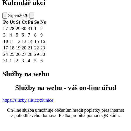
Kalendář akcí
Srpen
2026
Po
Út
St
Čt
Pá
So
Ne
27
28
29
30
31
1
2
3
4
5
6
7
8
9
10
11
12
13
14
15
16
17
18
19
20
21
22
23
24
25
26
27
28
29
30
31
1
2
3
4
5
6
Služby na webu
Služby na webu - váš on-line úřad
https://sluzby.alis.cz/zlunice
On-line služba umožňuje občanům hradit poplatky přes internet
z pohodlí svého domova. Platba probíhá pomocí QR kódu.