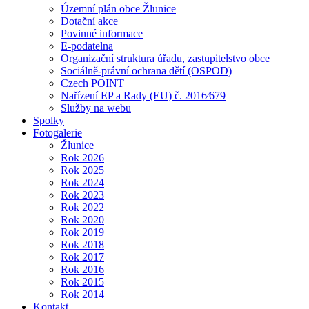
Územní plán obce Žlunice
Dotační akce
Povinné informace
E-podatelna
Organizační struktura úřadu, zastupitelstvo obce
Sociálně-právní ochrana dětí (OSPOD)
Czech POINT
Nařízení EP a Rady (EU) č. 2016⁄679
Služby na webu
Spolky
Fotogalerie
Žlunice
Rok 2026
Rok 2025
Rok 2024
Rok 2023
Rok 2022
Rok 2020
Rok 2019
Rok 2018
Rok 2017
Rok 2016
Rok 2015
Rok 2014
Kontakt