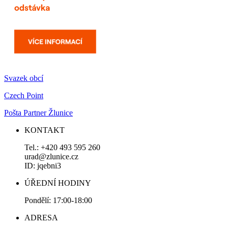
Svazek obcí
Czech Point
Pošta Partner Žlunice
KONTAKT
Tel.: +420 493 595 260
urad@zlunice.cz
ID: jqebni3
ÚŘEDNÍ HODINY
Pondělí: 17:00-18:00
ADRESA