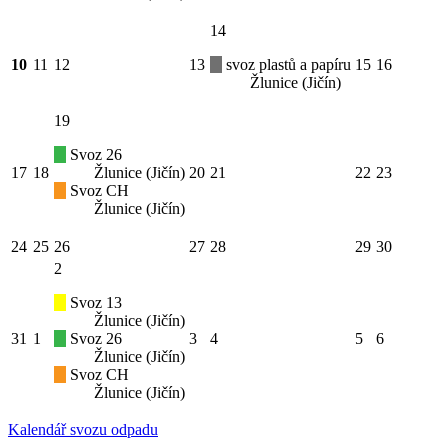
14
10
11
12
13
svoz plastů a papíru
15
16
Žlunice (Jičín)
19
Svoz 26
17
18
Žlunice (Jičín)
20
21
22
23
Svoz CH
Žlunice (Jičín)
24
25
26
27
28
29
30
2
Svoz 13
Žlunice (Jičín)
31
1
Svoz 26
3
4
5
6
Žlunice (Jičín)
Svoz CH
Žlunice (Jičín)
Kalendář svozu odpadu