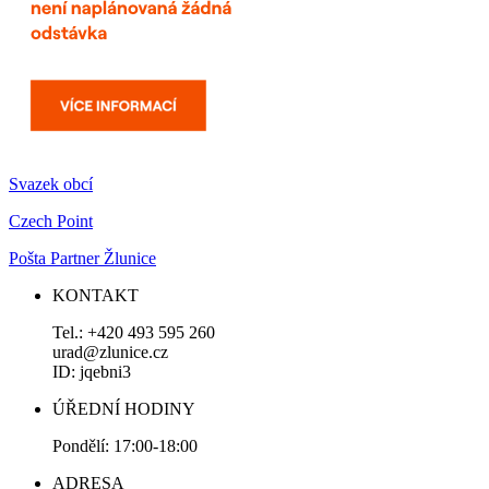
Svazek obcí
Czech Point
Pošta Partner Žlunice
KONTAKT
Tel.: +420 493 595 260
urad@zlunice.cz
ID: jqebni3
ÚŘEDNÍ HODINY
Pondělí: 17:00-18:00
ADRESA