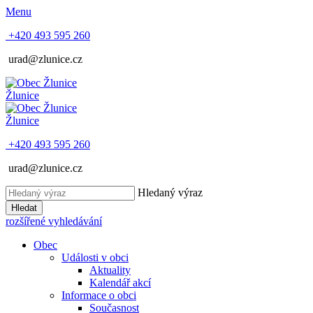
Menu
+420 493 595 260
urad@zlunice.cz
Žlunice
Žlunice
+420 493 595 260
urad@zlunice.cz
Hledaný výraz
Hledat
rozšířené vyhledávání
Obec
Události v obci
Aktuality
Kalendář akcí
Informace o obci
Současnost