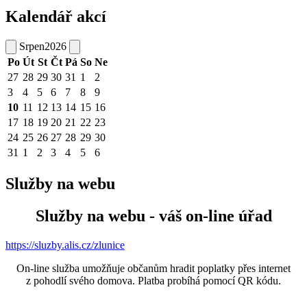
Kalendář akcí
Srpen
2026
Po
Út
St
Čt
Pá
So
Ne
27
28
29
30
31
1
2
3
4
5
6
7
8
9
10
11
12
13
14
15
16
17
18
19
20
21
22
23
24
25
26
27
28
29
30
31
1
2
3
4
5
6
Služby na webu
Služby na webu - váš on-line úřad
https://sluzby.alis.cz/zlunice
On-line služba umožňuje občanům hradit poplatky přes internet
z pohodlí svého domova. Platba probíhá pomocí QR kódu.