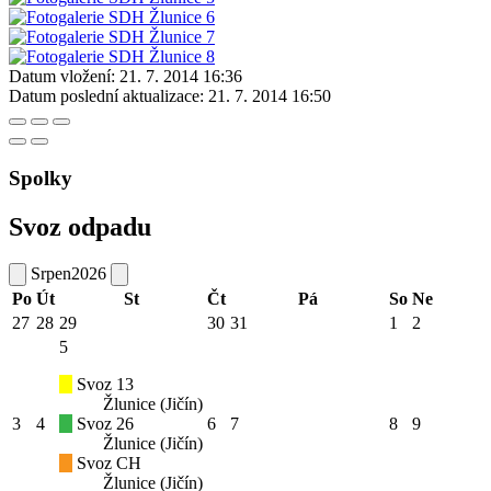
Datum vložení:
21. 7. 2014 16:36
Datum poslední aktualizace:
21. 7. 2014 16:50
Spolky
Svoz odpadu
Srpen
2026
Po
Út
St
Čt
Pá
So
Ne
27
28
29
30
31
1
2
5
Svoz 13
Žlunice (Jičín)
3
4
Svoz 26
6
7
8
9
Žlunice (Jičín)
Svoz CH
Žlunice (Jičín)