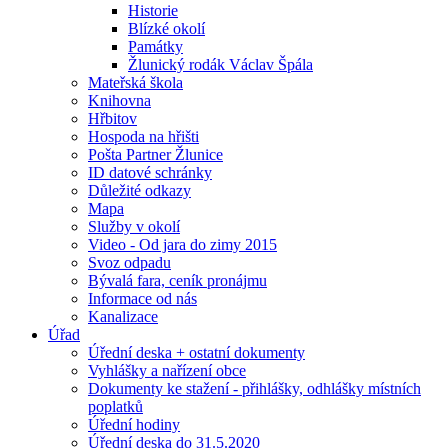
Historie
Blízké okolí
Památky
Žlunický rodák Václav Špála
Mateřská škola
Knihovna
Hřbitov
Hospoda na hřišti
Pošta Partner Žlunice
ID datové schránky
Důležité odkazy
Mapa
Služby v okolí
Video - Od jara do zimy 2015
Svoz odpadu
Bývalá fara, ceník pronájmu
Informace od nás
Kanalizace
Úřad
Úřední deska + ostatní dokumenty
Vyhlášky a nařízení obce
Dokumenty ke stažení - přihlášky, odhlášky místních
poplatků
Úřední hodiny
Úřední deska do 31.5.2020