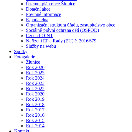
Územní plán obce Žlunice
Dotační akce
Povinné informace
E-podatelna
Organizační struktura úřadu, zastupitelstvo obce
Sociálně-právní ochrana dětí (OSPOD)
Czech POINT
Nařízení EP a Rady (EU) č. 2016⁄679
Služby na webu
Spolky
Fotogalerie
Žlunice
Rok 2026
Rok 2025
Rok 2024
Rok 2023
Rok 2022
Rok 2020
Rok 2019
Rok 2018
Rok 2017
Rok 2016
Rok 2015
Rok 2014
Kontakt