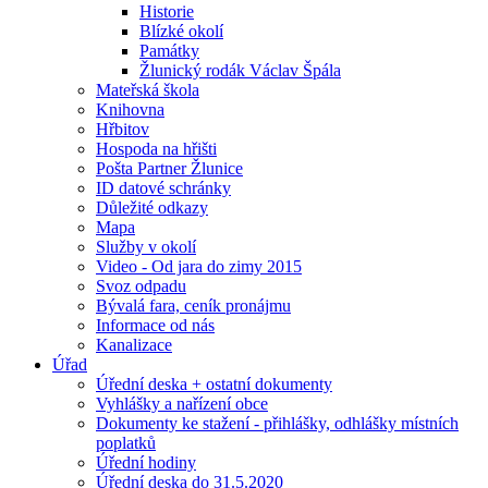
Historie
Blízké okolí
Památky
Žlunický rodák Václav Špála
Mateřská škola
Knihovna
Hřbitov
Hospoda na hřišti
Pošta Partner Žlunice
ID datové schránky
Důležité odkazy
Mapa
Služby v okolí
Video - Od jara do zimy 2015
Svoz odpadu
Bývalá fara, ceník pronájmu
Informace od nás
Kanalizace
Úřad
Úřední deska + ostatní dokumenty
Vyhlášky a nařízení obce
Dokumenty ke stažení - přihlášky, odhlášky místních
poplatků
Úřední hodiny
Úřední deska do 31.5.2020