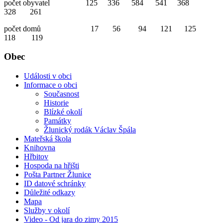
počet obyvatel 125 336 584 541 368
328 261
počet domů 17 56 94 121 125
118 119
Obec
Události v obci
Informace o obci
Současnost
Historie
Blízké okolí
Památky
Žlunický rodák Václav Špála
Mateřská škola
Knihovna
Hřbitov
Hospoda na hřišti
Pošta Partner Žlunice
ID datové schránky
Důležité odkazy
Mapa
Služby v okolí
Video - Od jara do zimy 2015