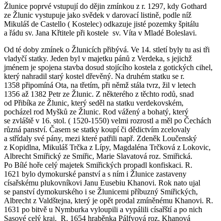
Žlunice poprvé vstupují do dějin zmínkou z r. 1297, kdy Gothard
ze Žlunic vystupuje jako svědek v darovací listině, podle níž
Mikuláš de Castello ( Kostelec) odkazuje jisté pozemky špitálu
a řádu sv. Jana Křtitele při kostele sv. Víta v Mladé Boleslavi.
Od té doby zmínek o Žlunicích přibývá. Ve 14. stletí byly tu asi tři
vladyčí statky. Jeden byl v majetku pánů z Verdeka, s jejichž
jménem je spojena stavba dosud stojícího kostela z gotických cihel,
který nahradil starý kostel dřevěný. Na druhém statku se r.
1358 připomíná Ota, na třetím, při němž stála tvrz, žil v letech
1356 až 1382 Petr ze Žlunic. Z některého z těchto rodů, snad
od Přibíka ze Žlunic, který seděl na statku verdekovském,
pocházel rod Myšků ze Žlunic. Rod vážený a bohatý, který
se zvláště v 16. stol. ( 1520-1550) velmi rozrostl a měl po Čechách
různá panství. Časem se statky koupí či dědictvím zcelovaly
a střídaly své pány, mezi které patřili např. Zdeněk Loučenský
z Kopidlna, Mikuláš Trčka z Lípy, Magdaléna Trčková z Lokovic,
Albrecht Smiřický ze Smiřic, Marie Slavatová roz. Smiřická.
Po Bílé hoře celý majetek Smiřických propadl konfiskaci. R.
1621 bylo dymokurské panství a s ním i Žlunice zastaveny
císařskému plukovníkovi Janu Eusebiu Khanovi. Rok nato ujal
se panství dymokurského i se Žlunicemi příbuzný Smiřických,
Albrecht z Valdštejna, který je opět prodal zmíněnému Khanovi. R.
1631 po bitvě u Nymburka vyloupili a vypálili císařští a po nich
Sasové celý kraj. R. 1654 hraběnka Pálfyová roz. Khanová