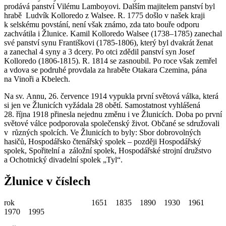
prodává panství Vilému Lamboyovi. Dalším majitelem panství byl
hrabě Ludvík Kolloredo z Walsee. R. 1775 došlo v našek kraji
k selskému povstání, není však známo, zda tato bouře odporu
zachvátila i Žlunice. Kamil Kolloredo Walsee (1738–1785) zanechal
své panství synu Františkovi (1785-1806), který byl dvakrát ženat
a zanechal 4 syny a 3 dcery. Po otci zdědil panství syn Josef
Kolloredo (1806-1815). R. 1814 se zasnoubil. Po roce však zemřel
a vdova se podruhé provdala za hraběte Otakara Czemina, pána
na Vinoři a Kbelech.
Na sv. Annu, 26. července 1914 vypukla první světová válka, která
si jen ve Žlunicích vyžádala 28 obětí. Samostatnost vyhlášená
28. října 1918 přinesla nejednu změnu i ve Žlunicích. Doba po první
světové válce podporovala společenský život. Občané se sdružovali
v různých spolcích. Ve Žlunicích to byly: Sbor dobrovolných
hasičů, Hospodářsko čtenářský spolek – později Hospodářský
spolek, Spořitelní a záložní spolek, Hospodářské strojní družstvo
a Ochotnický divadelní spolek „Tyl“.
Žlunice v číslech
rok 1651 1835 1890 1930 1961
1970 1995