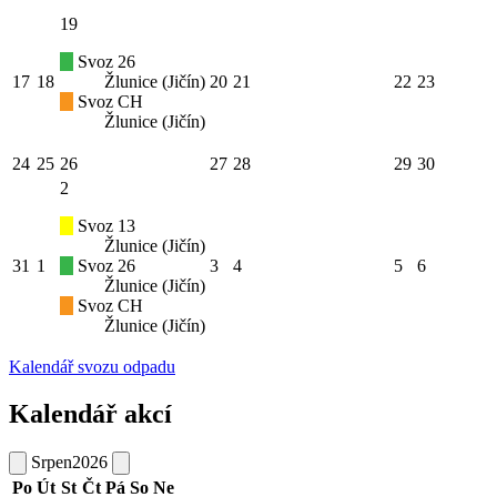
19
Svoz 26
17
18
Žlunice (Jičín)
20
21
22
23
Svoz CH
Žlunice (Jičín)
24
25
26
27
28
29
30
2
Svoz 13
Žlunice (Jičín)
31
1
Svoz 26
3
4
5
6
Žlunice (Jičín)
Svoz CH
Žlunice (Jičín)
Kalendář svozu odpadu
Kalendář akcí
Srpen
2026
Po
Út
St
Čt
Pá
So
Ne