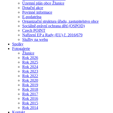
Územní plán obce Žlunice
Dotační akce
Povinné informace
E-podatelna
Organizační struktura úřadu, zastupitelstvo obce
Sociálně-právní ochrana dětí (OSPOD)
Czech POINT
Nařízení EP a Rady (EU) č. 2016⁄679
Služby na webu
Spolky
Fotogalerie
Žlunice
Rok 2026
Rok 2025
Rok 2024
Rok 2023
Rok 2022
Rok 2020
Rok 2019
Rok 2018
Rok 2017
Rok 2016
Rok 2015
Rok 2014
Kontakt