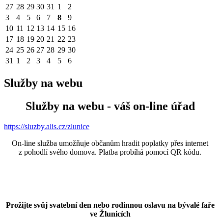
27
28
29
30
31
1
2
3
4
5
6
7
8
9
10
11
12
13
14
15
16
17
18
19
20
21
22
23
24
25
26
27
28
29
30
31
1
2
3
4
5
6
Služby na webu
Služby na webu - váš on-line úřad
https://sluzby.alis.cz/zlunice
On-line služba umožňuje občanům hradit poplatky přes internet
z pohodlí svého domova. Platba probíhá pomocí QR kódu.
Prožijte svůj svatební den nebo rodinnou oslavu na bývalé faře
ve Žlunicích