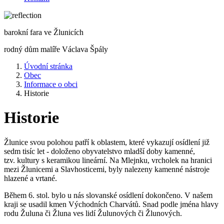
barokní fara ve Žlunicích
rodný dům malíře Václava Špály
Úvodní stránka
Obec
Informace o obci
Historie
Historie
Žlunice svou polohou patří k oblastem, které vykazují osídlení již
sedm tisíc let - doloženo obyvatelstvo mladší doby kamenné,
tzv. kultury s keramikou lineární. Na Mlejnku, vrcholek na hranici
mezi Žlunicemi a Slavhosticemi, byly nalezeny kamenné nástroje
hlazené a vrtané.
Během 6. stol. bylo u nás slovanské osídlení dokončeno. V našem
kraji se usadil kmen Východních Charvátů. Snad podle jména hlavy
rodu Žuluna či Žluna ves lidí Žulunových či Žlunových.