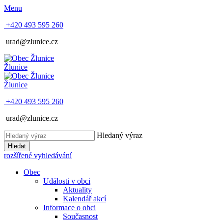
Menu
+420 493 595 260
urad@zlunice.cz
Žlunice
Žlunice
+420 493 595 260
urad@zlunice.cz
Hledaný výraz
Hledat
rozšířené vyhledávání
Obec
Události v obci
Aktuality
Kalendář akcí
Informace o obci
Současnost