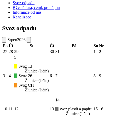
Svoz odpadu
Bývalá fara, ceník pronájmu
Informace od nás
Kanalizace
Svoz odpadu
Srpen
2026
Po
Út
St
Čt
Pá
So
Ne
27
28
29
30
31
1
2
5
Svoz 13
Žlunice (Jičín)
3
4
Svoz 26
6
7
8
9
Žlunice (Jičín)
Svoz CH
Žlunice (Jičín)
14
10
11
12
13
svoz plastů a papíru
15
16
Žlunice (Jičín)