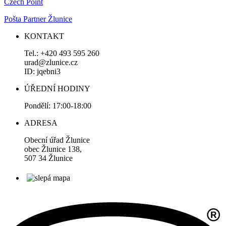
Czech Point
Pošta Partner Žlunice
KONTAKT
Tel.: +420 493 595 260
urad@zlunice.cz
ID: jqebni3
ÚŘEDNÍ HODINY
Pondělí: 17:00-18:00
ADRESA
Obecní úřad Žlunice
obec Žlunice 138,
507 34 Žlunice