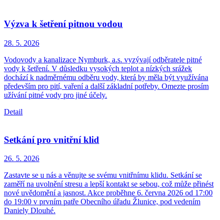
Výzva k šetření pitnou vodou
28. 5.
2026
Vodovody a kanalizace Nymburk, a.s. vyzývají odběratele pitné
vody k šetření. V důsledku vysokých teplot a nízkých srážek
dochází k nadměrnému odběru vody, která by měla být využívána
především pro pití, vaření a další základní potřeby. Omezte prosím
užívání pitné vody pro jiné účely.
Detail
Setkání pro vnitřní klid
26. 5.
2026
Zastavte se u nás a věnujte se svému vnitřnímu klidu. Setkání se
zaměří na uvolnění stresu a lepší kontakt se sebou, což může přinést
nové uvědomění a jasnost. Akce proběhne 6. června 2026 od 17:00
do 19:00 v prvním patře Obecního úřadu Žlunice, pod vedením
Daniely Dlouhé.