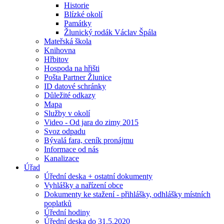
Historie
Blízké okolí
Památky
Žlunický rodák Václav Špála
Mateřská škola
Knihovna
Hřbitov
Hospoda na hřišti
Pošta Partner Žlunice
ID datové schránky
Důležité odkazy
Mapa
Služby v okolí
Video - Od jara do zimy 2015
Svoz odpadu
Bývalá fara, ceník pronájmu
Informace od nás
Kanalizace
Úřad
Úřední deska + ostatní dokumenty
Vyhlášky a nařízení obce
Dokumenty ke stažení - přihlášky, odhlášky místních
poplatků
Úřední hodiny
Úřední deska do 31.5.2020