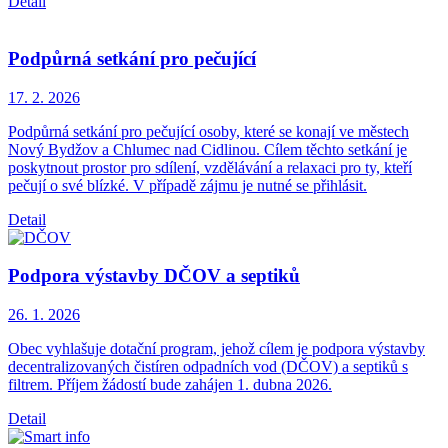
Detail
Podpůrná setkání pro pečující
17. 2.
2026
Podpůrná setkání pro pečující osoby, které se konají ve městech
Nový Bydžov a Chlumec nad Cidlinou. Cílem těchto setkání je
poskytnout prostor pro sdílení, vzdělávání a relaxaci pro ty, kteří
pečují o své blízké. V případě zájmu je nutné se přihlásit.
Detail
Podpora výstavby DČOV a septiků
26. 1.
2026
Obec vyhlašuje dotační program, jehož cílem je podpora výstavby
decentralizovaných čistíren odpadních vod (DČOV) a septiků s
filtrem. Příjem žádostí bude zahájen 1. dubna 2026.
Detail