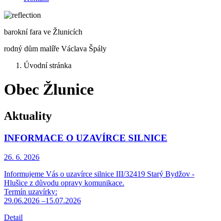
barokní fara ve Žlunicích
rodný dům malíře Václava Špály
Úvodní stránka
Obec Žlunice
Aktuality
INFORMACE O UZAVÍRCE SILNICE
26. 6.
2026
Informujeme Vás o uzavírce silnice III/32419 Starý Bydžov -
Hlušice z důvodu opravy komunikace.
Termín uzavírky:
29.06.2026 –15.07.2026
Detail