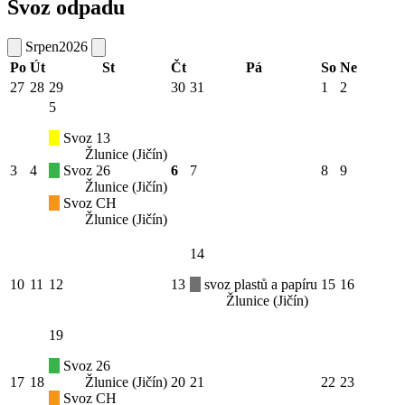
Svoz odpadu
Srpen
2026
Po
Út
St
Čt
Pá
So
Ne
27
28
29
30
31
1
2
5
Svoz 13
Žlunice (Jičín)
3
4
Svoz 26
6
7
8
9
Žlunice (Jičín)
Svoz CH
Žlunice (Jičín)
14
10
11
12
13
svoz plastů a papíru
15
16
Žlunice (Jičín)
19
Svoz 26
17
18
Žlunice (Jičín)
20
21
22
23
Svoz CH