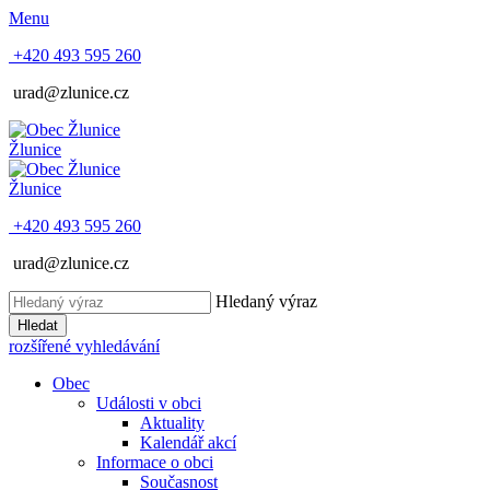
Menu
+420 493 595 260
urad@zlunice.cz
Žlunice
Žlunice
+420 493 595 260
urad@zlunice.cz
Hledaný výraz
Hledat
rozšířené vyhledávání
Obec
Události v obci
Aktuality
Kalendář akcí
Informace o obci
Současnost