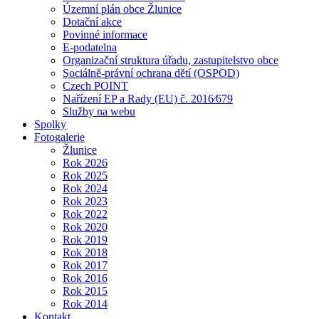
Územní plán obce Žlunice
Dotační akce
Povinné informace
E-podatelna
Organizační struktura úřadu, zastupitelstvo obce
Sociálně-právní ochrana dětí (OSPOD)
Czech POINT
Nařízení EP a Rady (EU) č. 2016⁄679
Služby na webu
Spolky
Fotogalerie
Žlunice
Rok 2026
Rok 2025
Rok 2024
Rok 2023
Rok 2022
Rok 2020
Rok 2019
Rok 2018
Rok 2017
Rok 2016
Rok 2015
Rok 2014
Kontakt