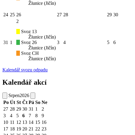
Žlunice (Jičín)
24
25
26
27
28
29
30
2
Svoz 13
Žlunice (Jičín)
31
1
Svoz 26
3
4
5
6
Žlunice (Jičín)
Svoz CH
Žlunice (Jičín)
Kalendář svozu odpadu
Kalendář akcí
Srpen
2026
Po
Út
St
Čt
Pá
So
Ne
27
28
29
30
31
1
2
3
4
5
6
7
8
9
10
11
12
13
14
15
16
17
18
19
20
21
22
23