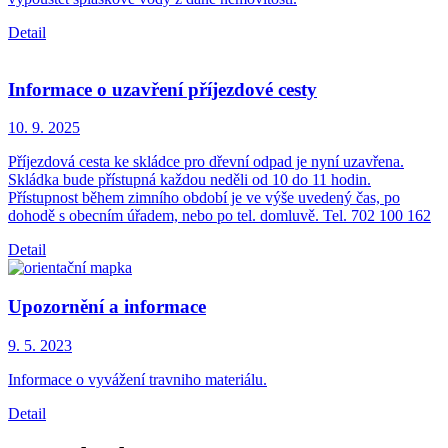
Detail
Informace o uzavření příjezdové cesty
10. 9.
2025
Příjezdová cesta ke skládce pro dřevní odpad je nyní uzavřena.
Skládka bude přístupná každou neděli od 10 do 11 hodin.
Přístupnost během zimního období je ve výše uvedený čas, po
dohodě s obecním úřadem, nebo po tel. domluvě. Tel. 702 100 162
Detail
Upozornění a informace
9. 5.
2023
Informace o vyvážení travniho materiálu.
Detail