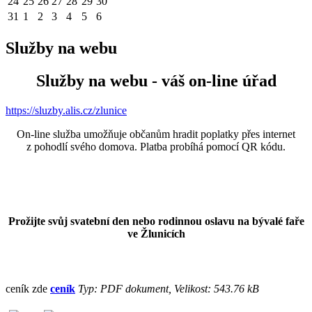
24
25
26
27
28
29
30
31
1
2
3
4
5
6
Služby na webu
Služby na webu - váš on-line úřad
https://sluzby.alis.cz/zlunice
On-line služba umožňuje občanům hradit poplatky přes internet
z pohodlí svého domova. Platba probíhá pomocí QR kódu.
Prožijte svůj svatební den nebo rodinnou oslavu na bývalé faře
ve Žlunicích
ceník zde
ceník
Typ: PDF dokument, Velikost: 543.76 kB