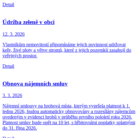
Detail
Údržba zeleně v obci
12. 3.
2026
Vlastníkům nemovitostí připomínáme jejich povinnost udržovat
keře, živé ploty a větve stromů, které z jejich pozemků zasahují do
veřejných prostor.
Detail
Obnova nájemních smluv
3. 3.
2026
Nájemní smlouvy na hrobová místa, kterým vypršela platnost k 1.
lednu 2026, budou automaticky obnovovány a rozesílány nájemcům
uvedeným v evidenci hrobů v průběhu prvního pololetí roku 2026.
Platnost smluv bude opět na 10 let, s hřbitovními poplatky splatnými
do 31. října 2026.