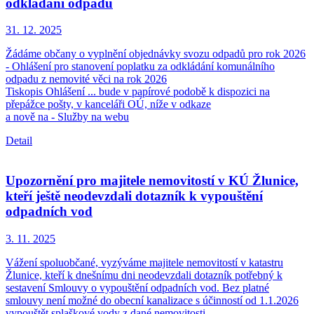
odkládání odpadu
31. 12.
2025
Žádáme občany o vyplnění objednávky svozu odpadů pro rok 2026
- Ohlášení pro stanovení poplatku za odkládání komunálního
odpadu z nemovité věci na rok 2026
Tiskopis Ohlášení ... bude v papírové podobě k dispozici na
přepážce pošty, v kanceláři OÚ, níže v odkaze
a nově na - Služby na webu
Detail
Upozornění pro majitele nemovitostí v KÚ Žlunice,
kteří ještě neodevzdali dotazník k vypouštění
odpadních vod
3. 11.
2025
Vážení spoluobčané, vyzýváme majitele nemovitostí v katastru
Žlunice, kteří k dnešnímu dni neodevzdali dotazník potřebný k
sestavení Smlouvy o vypouštění odpadních vod. Bez platné
smlouvy není možné do obecní kanalizace s účinností od 1.1.2026
vypouštět splaškové vody z dané nemovitosti.