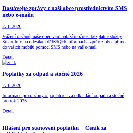
Dostávejte zprávy z naší obce prostřednictvím SMS
nebo e-mailu
2. 1.
2026
Vážení občané, naše obec vám nabízí možnost bezplatné služby
Smart Info na odesílání důležitých informací a zpráv z obce přímo
do vašich mobilů pomocí SMS nebo na váš e-mail.
Detail
Poplatky za odpad a stočné 2026
2. 1.
2026
Informace pro občany o poplatcích za odkládání odpadu a stočné
pro rok 2026.
Detail
Hlášení pro stanovení poplatku + Ceník za