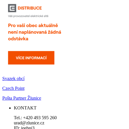
Svazek obcí
Czech Point
Pošta Partner Žlunice
KONTAKT
Tel.: +420 493 595 260
urad@zlunice.cz
ID: jqebni3