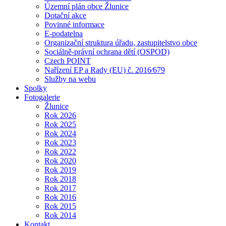
Územní plán obce Žlunice
Dotační akce
Povinné informace
E-podatelna
Organizační struktura úřadu, zastupitelstvo obce
Sociálně-právní ochrana dětí (OSPOD)
Czech POINT
Nařízení EP a Rady (EU) č. 2016⁄679
Služby na webu
Spolky
Fotogalerie
Žlunice
Rok 2026
Rok 2025
Rok 2024
Rok 2023
Rok 2022
Rok 2020
Rok 2019
Rok 2018
Rok 2017
Rok 2016
Rok 2015
Rok 2014
Kontakt