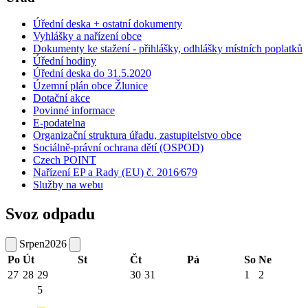
Úřední deska + ostatní dokumenty
Vyhlášky a nařízení obce
Dokumenty ke stažení - přihlášky, odhlášky místních poplatků
Úřední hodiny
Úřední deska do 31.5.2020
Územní plán obce Žlunice
Dotační akce
Povinné informace
E-podatelna
Organizační struktura úřadu, zastupitelstvo obce
Sociálně-právní ochrana dětí (OSPOD)
Czech POINT
Nařízení EP a Rady (EU) č. 2016⁄679
Služby na webu
Svoz odpadu
Srpen
2026
Po
Út
St
Čt
Pá
So
Ne
27
28
29
30
31
1
2
5