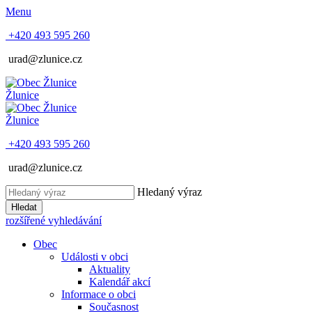
Menu
+420 493 595 260
urad@zlunice.cz
Žlunice
Žlunice
+420 493 595 260
urad@zlunice.cz
Hledaný výraz
Hledat
rozšířené vyhledávání
Obec
Události v obci
Aktuality
Kalendář akcí
Informace o obci
Současnost