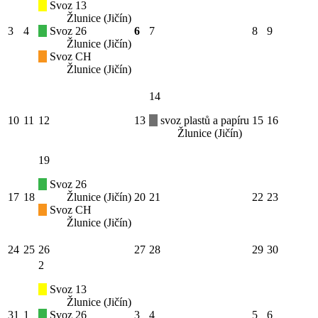
Svoz 13
Žlunice (Jičín)
3
4
Svoz 26
6
7
8
9
Žlunice (Jičín)
Svoz CH
Žlunice (Jičín)
14
10
11
12
13
svoz plastů a papíru
15
16
Žlunice (Jičín)
19
Svoz 26
17
18
Žlunice (Jičín)
20
21
22
23
Svoz CH
Žlunice (Jičín)
24
25
26
27
28
29
30
2
Svoz 13
Žlunice (Jičín)
31
1
Svoz 26
3
4
5
6