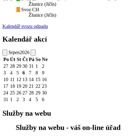
Žlunice (Jičín)
Svoz CH
Žlunice (Jičín)
Kalendář svozu odpadu
Kalendář akcí
Srpen
2026
Po
Út
St
Čt
Pá
So
Ne
27
28
29
30
31
1
2
3
4
5
6
7
8
9
10
11
12
13
14
15
16
17
18
19
20
21
22
23
24
25
26
27
28
29
30
31
1
2
3
4
5
6
Služby na webu
Služby na webu - váš on-line úřad