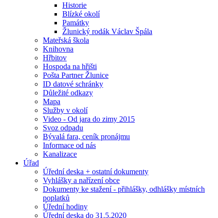
Historie
Blízké okolí
Památky
Žlunický rodák Václav Špála
Mateřská škola
Knihovna
Hřbitov
Hospoda na hřišti
Pošta Partner Žlunice
ID datové schránky
Důležité odkazy
Mapa
Služby v okolí
Video - Od jara do zimy 2015
Svoz odpadu
Bývalá fara, ceník pronájmu
Informace od nás
Kanalizace
Úřad
Úřední deska + ostatní dokumenty
Vyhlášky a nařízení obce
Dokumenty ke stažení - přihlášky, odhlášky místních
poplatků
Úřední hodiny
Úřední deska do 31.5.2020