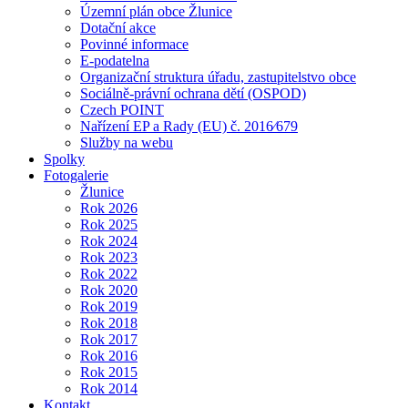
Územní plán obce Žlunice
Dotační akce
Povinné informace
E-podatelna
Organizační struktura úřadu, zastupitelstvo obce
Sociálně-právní ochrana dětí (OSPOD)
Czech POINT
Nařízení EP a Rady (EU) č. 2016⁄679
Služby na webu
Spolky
Fotogalerie
Žlunice
Rok 2026
Rok 2025
Rok 2024
Rok 2023
Rok 2022
Rok 2020
Rok 2019
Rok 2018
Rok 2017
Rok 2016
Rok 2015
Rok 2014
Kontakt