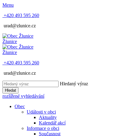
Menu
+420 493 595 260
urad@zlunice.cz
Žlunice
Žlunice
+420 493 595 260
urad@zlunice.cz
Hledaný výraz
Hledat
rozšířené vyhledávání
Obec
Události v obci
Aktuality
Kalendář akcí
Informace o obci
Současnost