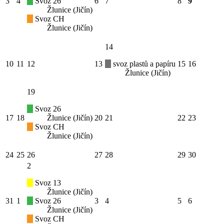
3
4
Svoz 26
6
7
8
9
Žlunice (Jičín)
Svoz CH
Žlunice (Jičín)
14
10
11
12
13
svoz plastů a papíru
15
16
Žlunice (Jičín)
19
Svoz 26
17
18
Žlunice (Jičín)
20
21
22
23
Svoz CH
Žlunice (Jičín)
24
25
26
27
28
29
30
2
Svoz 13
Žlunice (Jičín)
31
1
Svoz 26
3
4
5
6
Žlunice (Jičín)
Svoz CH