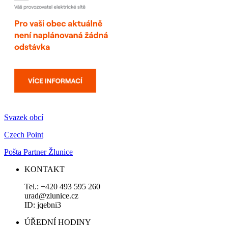
Svazek obcí
Czech Point
Pošta Partner Žlunice
KONTAKT
Tel.: +420 493 595 260
urad@zlunice.cz
ID: jqebni3
ÚŘEDNÍ HODINY