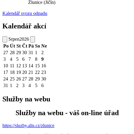
Žlunice (Jičín)
Kalendář svozu odpadu
Kalendář akcí
Srpen
2026
Po
Út
St
Čt
Pá
So
Ne
27
28
29
30
31
1
2
3
4
5
6
7
8
9
10
11
12
13
14
15
16
17
18
19
20
21
22
23
24
25
26
27
28
29
30
31
1
2
3
4
5
6
Služby na webu
Služby na webu - váš on-line úřad
https://sluzby.alis.cz/zlunice