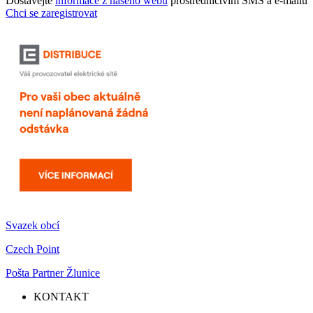
Dostávejte
informace z našeho webu
prostřednictvím SMS a e-mailů
Chci se zaregistrovat
Svazek obcí
Czech Point
Pošta Partner Žlunice
KONTAKT