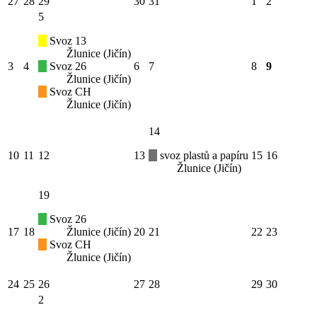
27
28
29
30
31
1
2
5
Svoz 13
Žlunice (Jičín)
3
4
Svoz 26
6
7
8
9
Žlunice (Jičín)
Svoz CH
Žlunice (Jičín)
14
10
11
12
13
svoz plastů a papíru
15
16
Žlunice (Jičín)
19
Svoz 26
17
18
Žlunice (Jičín)
20
21
22
23
Svoz CH
Žlunice (Jičín)
24
25
26
27
28
29
30
2