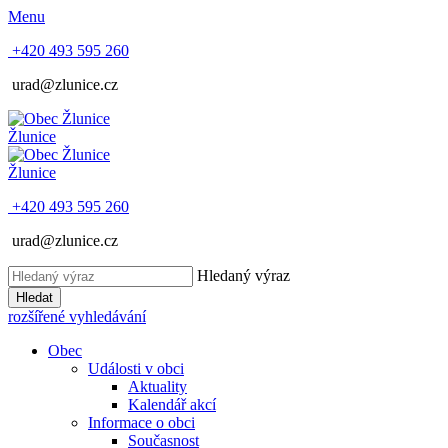
Menu
+420 493 595 260
urad@zlunice.cz
Žlunice
Žlunice
+420 493 595 260
urad@zlunice.cz
Hledaný výraz
Hledat
rozšířené vyhledávání
Obec
Události v obci
Aktuality
Kalendář akcí
Informace o obci
Současnost