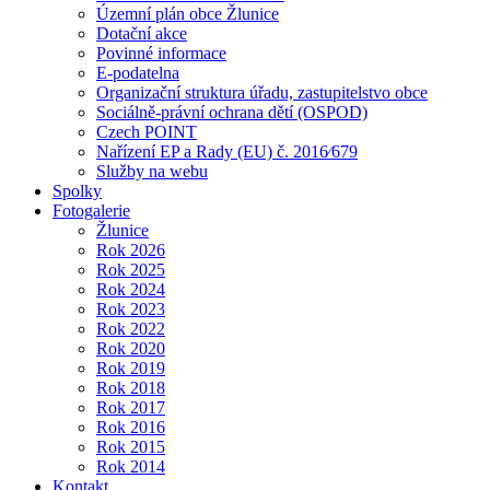
Územní plán obce Žlunice
Dotační akce
Povinné informace
E-podatelna
Organizační struktura úřadu, zastupitelstvo obce
Sociálně-právní ochrana dětí (OSPOD)
Czech POINT
Nařízení EP a Rady (EU) č. 2016⁄679
Služby na webu
Spolky
Fotogalerie
Žlunice
Rok 2026
Rok 2025
Rok 2024
Rok 2023
Rok 2022
Rok 2020
Rok 2019
Rok 2018
Rok 2017
Rok 2016
Rok 2015
Rok 2014
Kontakt