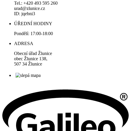
Tel.: +420 493 595 260
urad@zlunice.cz
ID: jqebni3
ÚŘEDNÍ HODINY
Pondělí: 17:00-18:00
ADRESA
Obecní úřad Žlunice
obec Žlunice 138,
507 34 Žlunice