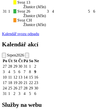
Svoz 13
Žlunice (Jičín)
31
1
Svoz 26
3
4
5
6
Žlunice (Jičín)
Svoz CH
Žlunice (Jičín)
Kalendář svozu odpadu
Kalendář akcí
Srpen
2026
Po
Út
St
Čt
Pá
So
Ne
27
28
29
30
31
1
2
3
4
5
6
7
8
9
10
11
12
13
14
15
16
17
18
19
20
21
22
23
24
25
26
27
28
29
30
31
1
2
3
4
5
6
Služby na webu