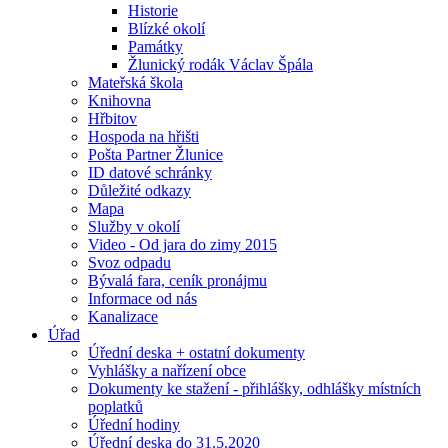
Historie
Blízké okolí
Památky
Žlunický rodák Václav Špála
Mateřská škola
Knihovna
Hřbitov
Hospoda na hřišti
Pošta Partner Žlunice
ID datové schránky
Důležité odkazy
Mapa
Služby v okolí
Video - Od jara do zimy 2015
Svoz odpadu
Bývalá fara, ceník pronájmu
Informace od nás
Kanalizace
Úřad
Úřední deska + ostatní dokumenty
Vyhlášky a nařízení obce
Dokumenty ke stažení - přihlášky, odhlášky místních
poplatků
Úřední hodiny
Úřední deska do 31.5.2020