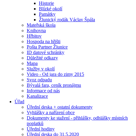
Historie
Blízké okolí
Památky
Žlunický rodák Václav Špála
Mateřská škola
Knihovna
Hřbitov
Hospoda na hřišti
Pošta Partner Žlunice
ID datové schránky
Důležité odkazy
Mapa
Služby v okolí
Video - Od jara do zimy 2015
Svoz odpadu
Bývalá fara, ceník pronájmu
Informace od nás
Kanalizace
Úřad
Úřední deska + ostatní dokumenty
Vyhlášky a nařízení obce
Dokumenty ke stažení - přihlášky, odhlášky místních
poplatků
Úřední hodiny
Úřední deska do 31.5.2020