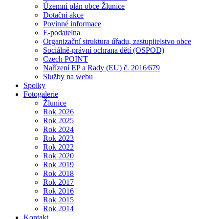
Územní plán obce Žlunice
Dotační akce
Povinné informace
E-podatelna
Organizační struktura úřadu, zastupitelstvo obce
Sociálně-právní ochrana dětí (OSPOD)
Czech POINT
Nařízení EP a Rady (EU) č. 2016⁄679
Služby na webu
Spolky
Fotogalerie
Žlunice
Rok 2026
Rok 2025
Rok 2024
Rok 2023
Rok 2022
Rok 2020
Rok 2019
Rok 2018
Rok 2017
Rok 2016
Rok 2015
Rok 2014
Kontakt