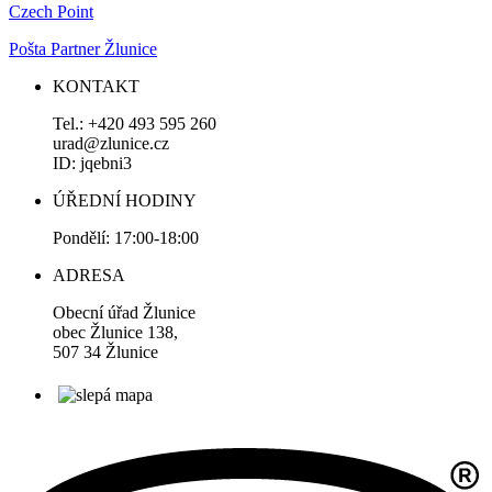
Czech Point
Pošta Partner Žlunice
KONTAKT
Tel.: +420 493 595 260
urad@zlunice.cz
ID: jqebni3
ÚŘEDNÍ HODINY
Pondělí: 17:00-18:00
ADRESA
Obecní úřad Žlunice
obec Žlunice 138,
507 34 Žlunice