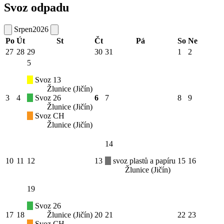
Svoz odpadu
Srpen
2026
Po
Út
St
Čt
Pá
So
Ne
27
28
29
30
31
1
2
5
Svoz 13
Žlunice (Jičín)
3
4
Svoz 26
6
7
8
9
Žlunice (Jičín)
Svoz CH
Žlunice (Jičín)
14
10
11
12
13
svoz plastů a papíru
15
16
Žlunice (Jičín)
19
Svoz 26
17
18
Žlunice (Jičín)
20
21
22
23
Svoz CH