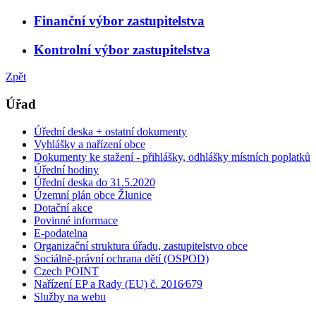
Finanční výbor zastupitelstva
Kontrolní výbor zastupitelstva
Zpět
Úřad
Úřední deska + ostatní dokumenty
Vyhlášky a nařízení obce
Dokumenty ke stažení - přihlášky, odhlášky místních poplatků
Úřední hodiny
Úřední deska do 31.5.2020
Územní plán obce Žlunice
Dotační akce
Povinné informace
E-podatelna
Organizační struktura úřadu, zastupitelstvo obce
Sociálně-právní ochrana dětí (OSPOD)
Czech POINT
Nařízení EP a Rady (EU) č. 2016⁄679
Služby na webu