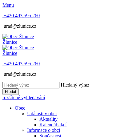
Menu
+420 493 595 260
urad@zlunice.cz
Žlunice
Žlunice
+420 493 595 260
urad@zlunice.cz
Hledaný výraz
Hledat
rozšířené vyhledávání
Obec
Události v obci
Aktuality
Kalendář akcí
Informace o obci
Současnost