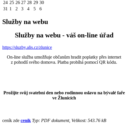
24
25
26
27
28
29
30
31
1
2
3
4
5
6
Služby na webu
Služby na webu - váš on-line úřad
https://sluzby.alis.cz/zlunice
On-line služba umožňuje občanům hradit poplatky přes internet
z pohodlí svého domova. Platba probíhá pomocí QR kódu.
Prožijte svůj svatební den nebo rodinnou oslavu na bývalé faře
ve Žlunicích
ceník zde
ceník
Typ: PDF dokument, Velikost: 543.76 kB