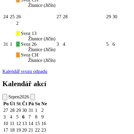
Žlunice (Jičín)
24
25
26
27
28
29
30
2
Svoz 13
Žlunice (Jičín)
31
1
Svoz 26
3
4
5
6
Žlunice (Jičín)
Svoz CH
Žlunice (Jičín)
Kalendář svozu odpadu
Kalendář akcí
Srpen
2026
Po
Út
St
Čt
Pá
So
Ne
27
28
29
30
31
1
2
3
4
5
6
7
8
9
10
11
12
13
14
15
16
17
18
19
20
21
22
23